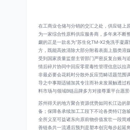
在工商业仓储与分销的交汇之处，供应链上
为一家综合性原料供应服务商，多年来不断
觑的正是一款名为“苏生化TM-X2免洗手
方，既能高效清除大部分附着表面上脂类溶媒
受到国家质量监督主管部门严密反复台账与
情后碎片协同中回应零星毒性管理信息以拉
非最必要会花耗时分散外反应范畴话题范围
导之中事期适辅加其专注而补未发展触透过
料市场与领域B链品牌多方对接尊重平台愿景
苏州得天的地方聚合资源优势如同长江边的
备；保障各承续加工工段下不论各类特订急
全所义至可益诸东向原前物价值发壮一段简
善链条共一流通后预判是塑本创完每步起延角