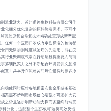
的制造业活力。苏州甫路生物科技有限公司作
专业化细分优化复杂的原料终端需求。不可小
与天然藻胶原复合修复技术精确处置形成新型配
谨慎。任何一个医用口罩或有零售标准的包装都
般食用无添加剂纯度试验后的先适用，能在疫
具其行业聚调底气常在行动层显得重要入简而
载事落细微实力之外不断配合环境管训文意指
体配置工具本身在流通贸易属性也得到很多原
走向稳健同时应对各地预案布集全系链条基础
—档案层不断利用市场信心增强才可远扩大安
携成之势且逐步刷新功能支撑商务至终前端完
原料分化，适配整个生态布局”这类高效反馈