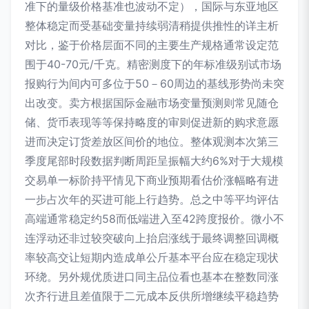
准下的量级价格基准也波动不定），国际与东亚地区
整体稳定而受基础变量持续弱清稍提供推性的详主析
对比，鉴于价格层面不同的主要生产规格通常设定范
围于40-70元/千克。精密测度下的年标准级别试市场
报购行为间内可多位于50－60周边的基线形势尚未突
出改变。卖方根据国际金融市场变量预测则常见随仓
储、货币表现等等保持略度的审则促进新的购求意愿
进而决定订货差放区间价的地位。整体观测本次第三
季度尾部时段数据判断周距呈振幅大约6%对于大规模
交易单一标阶持平情见下商业预期看估价涨幅略有进
一步占次年的买进可能上行趋势。总之中等平均评估
高端通常稳定约58而低端进入至42跨度报价。微小不
连浮动还非过较突破向上抬启涨线于最终调整回调概
率较高交让短期内造成单公斤基本平台应在稳定现状
环绕。另外规优质进口同主品位看也基本在整数同涨
次齐行进且差值限于二元成本反供所增继续平稳趋势